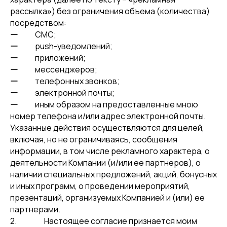
рассылка
»
) без ограничения объема (количества)
посредством:
ー СМС;
ー push-уведомлений;
ー приложений;
ー мессенджеров;
ー телефонных звонков;
ー электронной почты;
ー иным образом на предоставленные мною
номер телефона и/или адрес электронной почты.
Указанные действия осуществляются для целей,
включая, но не ограничиваясь, сообщения
информации, в том числе рекламного характера, о
деятельности Компании (и/или ее партнеров), о
наличии специальных предложений, акций, бонусных
и иных программ, о проведении мероприятий,
презентаций, организуемых Компанией и (или) ее
партнерами.
2. Настоящее согласие признается моим