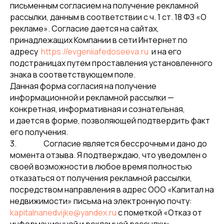
письменным согласием на получение рекламной
рассылки, данным в соответствии с ч. 1 ст. 18 ФЗ «О
рекламе». Согласие дается на сайтах,
принадлежащих Компании в сети Интернет по
адресу
https://evgeniiafedoseeva.ru
и на его
подстраницах путем проставления установленного
знака в соответствующем поле.
Данная форма согласия на получение
информационной и рекламной рассылки —
конкретная, информативная и сознательная,
и дается в форме, позволяющей подтвердить факт
его получения.
3. Согласие является бессрочным и дано до
момента отзыва. Я подтверждаю, что уведомлен о
своей возможности в любое время полностью
отказаться от получения рекламной рассылки,
посредством направления в адрес ООО «Капитал на
недвижимости» письма на электронную почту:
kapitalnanedvijke@yandex.ru
с пометкой «Отказ от