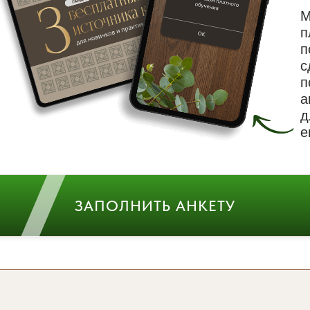
М
п
п
с
п
а
д
е
ЗАПОЛНИТЬ АНКЕТУ