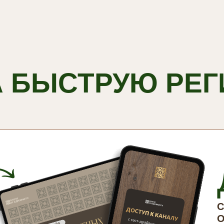
А БЫСТРУЮ РЕ
С
О