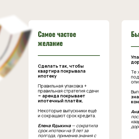
Самое частое
Бы
желание
Упа
дор
Сделать так, чтобы
квартира покрывала
Те 
ипотеку
под
опи
Правильная упаковка +
правильная стратегия сдачи
Вып
=
аренда покрывает
зн
ипотечный платёж.
кон
Некоторые выпускники ещё
Ана
и сокращают срок кредита.
пос
ква
Елена Ядыкина
— сократила
дор
срок ипотеки на 9 лет за
полгода, применив знания с