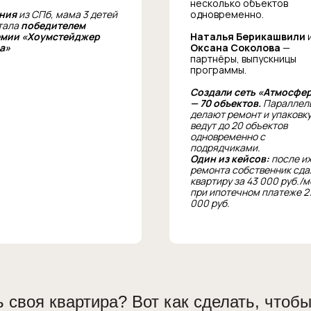
несколько объектов
ния
из СПб, мама 3 детей
одновременно.
тала
победителем
мии «Хоумстейджер
Наталья Берикашвили
а»
Оксана Соколова
—
партнёры, выпускницы
программы.
Создали сеть «Атмосфе
— 70 объектов.
Параллел
делают ремонт и упаковку
ведут до 20 объектов
одновременно с
подрядчиками.
Один из кейсов:
после и
ремонта собственник сда
квартиру за 43 000 руб./м
при ипотечном платеже 2
000 руб.
ь своя квартира? Вот как сделать, чтобы