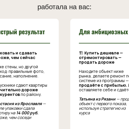
работала на вас:
стрый результат
Для амбициозных
ковать и сдавать
🏗
Купить дешевле —
оже, чем сейчас
отремонтировать —
продать дороже
же стены, но другой
ход: правильные фото,
Находите объект ниже
сание, наполнение.
рынка, делаете ремонт п
системе из программы —
ускники сдают квартиры
продаёте с прибылью.
ачительно дороже
оставляете себе и сдаёт
курентов
по району.
Татьяна из Рязани
— про
стасия из Ярославля
—
объект с первого показа,
ле упаковки сдала
используя стратегию из
ртиру на
14 000 руб.
курса
оже, чем соседи