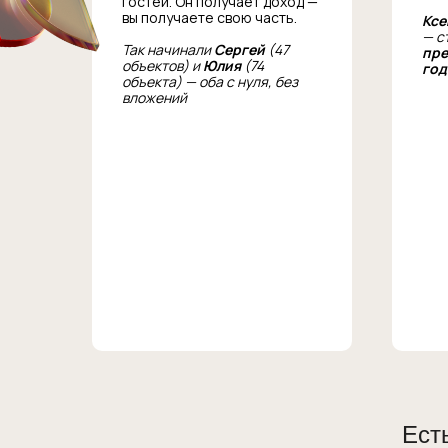
гостей. Он получает доход —
вы получаете свою часть.
Ксе
— с
Так начинали
Сергей
(47
пре
объектов) и
Юлия
(74
год
объекта) — оба с нуля, без
вложений
Ест