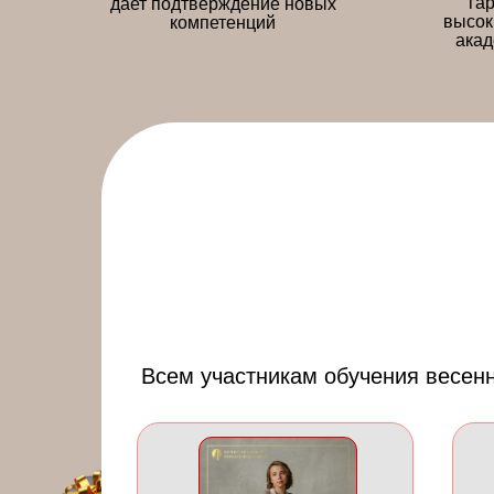
га
дает подтверждение новых
высок
компетенций
акад
Всем участникам обучения весен