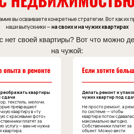
С НЕДВИЖИМОСТЬ
амме вы осваиваете конкретные стратегии. Вот как их 
наши выпускники —
на своих и на чужих квартирах
с нет своей квартиры? Вот что можно д
на чужой:
з опыта в ремонте
Если хотите боль
Преображать квартиры
Делать ремонт и упако
 сдачи
чужих квартир под сда
ор, текстиль, мелочи,
орые превращают
Не просто ремонт, а ре
чную квартиру в «ту
по системе — чтобы
ую с красивыми фото».
квартира потом сдавала
ственники платят за
максимально выгодно.
ую услугу — вам не нужна
Собственники платят за
я квартира.
объект. Можно вести