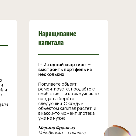
Наращивание
капитала
📈
Из одной квартиры —
выстроить портфель из
нескольких
о
Покупаете объект,
 и
ремонтируете, продаёте с
Или
прибылью — и на вырученные
е.
средства берёте
следующий. С каждым
дала
объектом капитал растёт, и
в какой-то момент ипотека
уже не нужна.
Марина Франк
из
Челябинска — начала с