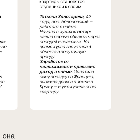
квартиры становятся
ступенькой к своим.
и
Татьяна Золотарева,
42
года, пос. Яблоновский —
работает в найме.
Начала с чужих квартир:
нашла первые объекты через
ра»
соседей и знакомых. Во
ьно
время курса запустила 3
:
объекта в посуточную
аренду.
Заработок от
недвижимости превысил
х
доход в найме.
Оплатила
л
сыну поездку во Францию,
ес.
вложила деньги в земли в
7
Крыму — и уже купила свою
квартиру.
 она