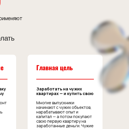
Ю
применяют
елать
ше
Главная цель
вку
Заработать на чужих
чу
квартирах — и купить свою
монт
Многие выпускники
начинают с чужих объектов,
сь
нарабатывают опыт и
капитал — а потом покупают
свою первую квартиру на
заработанные деньги. Чужие