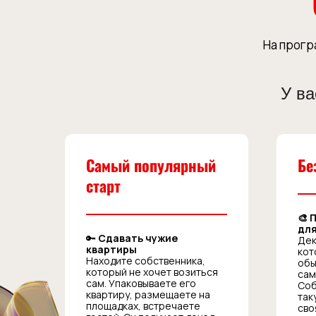
На прогр
У ва
Самый популярный
Бе
старт
🎨 
для
🔑
Сдавать чужие
Дек
квартиры
кот
Находите собственника,
обы
который не хочет возиться
сам
сам. Упаковываете его
Соб
квартиру, размещаете на
так
площадках, встречаете
сво