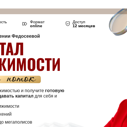
ость
Формат
Доступ
online
12 месяцев
гении Федосеевой
ТАЛ
ЖИМОСТИ
жимостью и получите
готовую
давать капитал
для себя и
вижимости
жений
 до мегаполисов