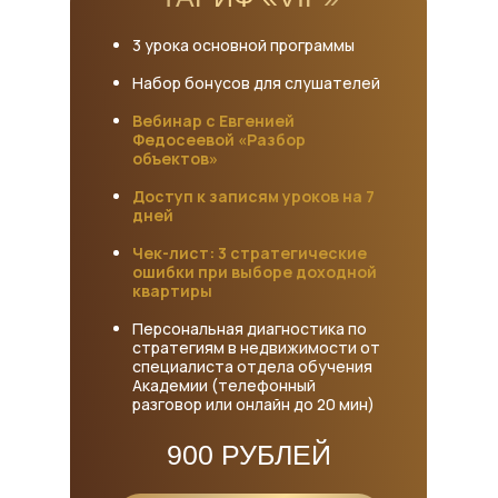
3 урока основной программы
Набор бонусов для слушателей
Вебинар с Евгенией
Федосеевой «Разбор
объектов»
Доступ к записям уроков на 7
дней
Чек-лист: 3 стратегические
ошибки при выборе доходной
квартиры
Персональная диагностика по
стратегиям в недвижимости от
специалиста отдела обучения
Академии (телефонный
разговор или онлайн до 20 мин)
900 РУБЛЕЙ