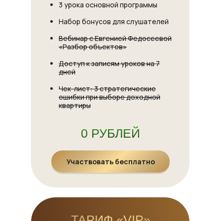
3 урока основной программы
Набор бонусов для слушателей
Вебинар с Евгенией Федосеевой
«Разбор объектов»
Доступ к записям уроков на 7
дней
Чек-лист: 3 стратегические
ошибки при выборе доходной
квартиры
0 РУБЛЕЙ
Участвовать бесплатно
ТАРИФ «VIP»