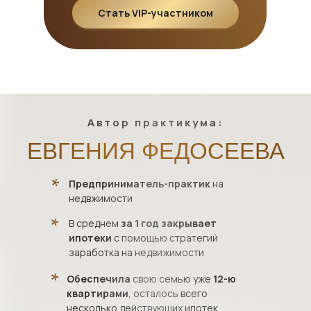
Стать VIP-участником
Автор практикума:
ЕВГЕНИЯ ФЕДОСЕЕВА
Предприниматель-практик
на
недвжимости
В среднем
за 1 год
закрывает
ипотеки
с помощью стратегий
заработка на недвижимости
Обеспечила
свою семью уже
12-ю
квартирами
, осталось всего
несколько действующих ипотек